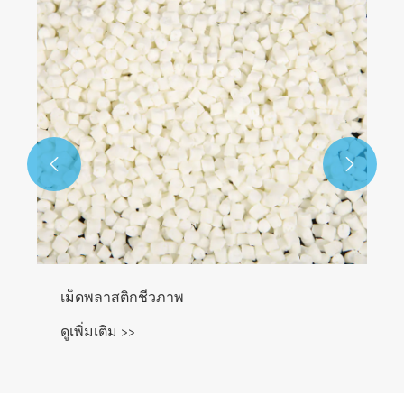


เม็ดพลาสติกชีวภาพ
ดูเพิ่มเติม >>